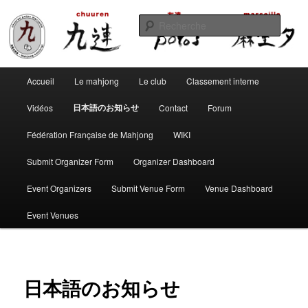
Aller
Club de mahjong marseillais
au
Reche
contenu
principal
Chuuren potos Marseille – Mahjong
Menu
convivial
Accueil
Le mahjong
Le club
Classement interne
principal
日本語のお知らせ
Vidéos
Contact
Forum
Fédération Française de Mahjong
WIKI
Submit Organizer Form
Organizer Dashboard
Event Organizers
Submit Venue Form
Venue Dashboard
Event Venues
日本語のお知らせ