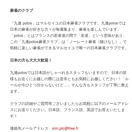
麻雀のクラブ
「九連 potos」はマルセイユの日本麻雀クラブです。九連potosでは
日本の麻雀が好きな方々が毎週集まり、麻雀を楽しんでいます。
「potos」とはフランスの若者達の間で「友達」という意味があり、
この「九連potos麻雀クラブ」は「ノーレート麻雀（賭けなし）」で
気軽に楽しい麻雀ができるマルセイユで唯一の日本麻雀クラブです。
日本の方も大大大歓迎！
九連potosでは日本語がしゃべれるスタッフもいますので、日本の皆
様もお近くにお越しの際には是非ともお気軽にお越しください！「ル
ールが今ひとつ分からないけど…」そんな方もスタッフが丁寧に教え
ます。
クラブの詳細やご質問等ございましたらお気軽に以下のメールアドレ
スにお送りください。日本語、フランス語、英語でお答えいたしま
す！
連絡先メールアドレス
sim.pic@free.fr