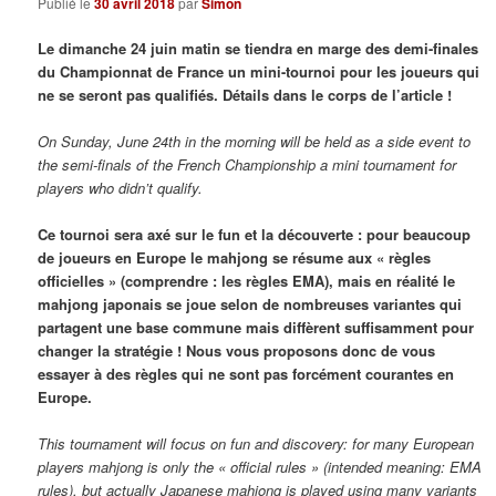
Publié le
30 avril 2018
par
Simon
Le dimanche 24 juin matin se tiendra en marge des demi-finales
du Championnat de France un mini-tournoi pour les joueurs qui
ne se seront pas qualifiés. Détails dans le corps de l’article !
On Sunday, June 24th in the morning will be held as a side event to
the semi-finals of the French Championship a mini tournament for
players who didn’t qualify.
Ce tournoi sera axé sur le fun et la découverte : pour beaucoup
de joueurs en Europe le mahjong se résume aux « règles
officielles » (comprendre : les règles EMA), mais en réalité le
mahjong japonais se joue selon de nombreuses variantes qui
partagent une base commune mais diffèrent suffisamment pour
changer la stratégie ! Nous vous proposons donc de vous
essayer à des règles qui ne sont pas forcément courantes en
Europe.
This tournament will focus on fun and discovery: for many European
players mahjong is only the « official rules » (intended meaning: EMA
rules), but actually Japanese mahjong is played using many variants