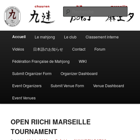
Aller
Aller
Club de mahjong marseillais
au
au
Reche
contenu
contenu
principal
secondaire
Chuuren potos Marseille – Mahjong
Menu
convivial
Accueil
Le mahjong
Le club
Classement interne
principal
Vidéos
日本語のお知らせ
Contact
Forum
Fédération Française de Mahjong
WIKI
Submit Organizer Form
Organizer Dashboard
Event Organizers
Submit Venue Form
Venue Dashboard
Event Venues
OPEN RIICHI MARSEILLE
TOURNAMENT