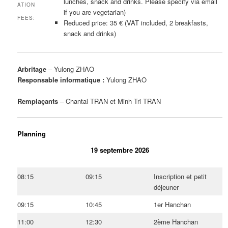
lunches, snack and drinks. Please specify via email
ATION
if you are vegetarian)
FEES:
Reduced price: 35 € (VAT included, 2 breakfasts,
snack and drinks)
Arbritage
– Yulong ZHAO
Responsable informatique :
Yulong ZHAO
Remplaçants
– Chantal TRAN et Minh Tri TRAN
Planning
19 septembre 2026
08:15
09:15
Inscription et petit
déjeuner
09:15
10:45
1er Hanchan
11:00
12:30
2ème Hanchan