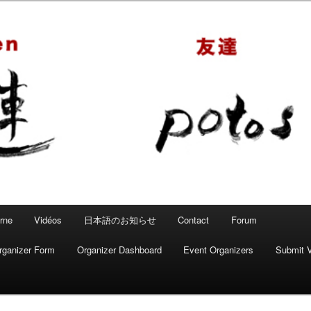
 – Mahjong convivial
rne
Vidéos
日本語のお知らせ
Contact
Forum
rganizer Form
Organizer Dashboard
Event Organizers
Submit 