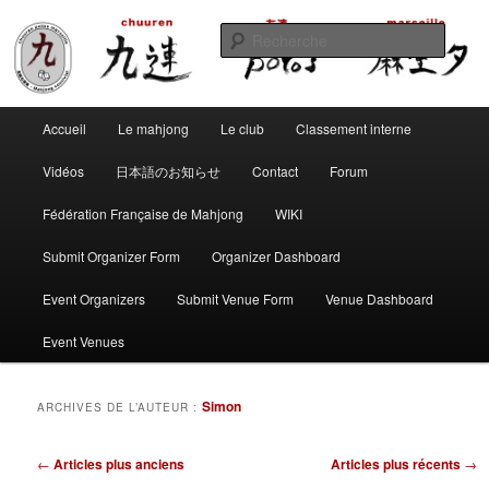
Aller
Aller
Club de mahjong marseillais
au
au
Reche
contenu
contenu
principal
secondaire
Chuuren potos Marseille – Mahjong
Menu
convivial
Accueil
Le mahjong
Le club
Classement interne
principal
Vidéos
日本語のお知らせ
Contact
Forum
Fédération Française de Mahjong
WIKI
Submit Organizer Form
Organizer Dashboard
Event Organizers
Submit Venue Form
Venue Dashboard
Event Venues
Simon
ARCHIVES DE L’AUTEUR :
Navigation
←
Articles plus anciens
Articles plus récents
→
des