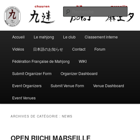
Aller
Aller
Club de mahjong marseillais
au
au
Reche
contenu
contenu
principal
secondaire
Chuuren potos Marseille – Mahjong
Menu
convivial
Accueil
Le mahjong
Le club
Classement interne
principal
Vidéos
日本語のお知らせ
Contact
Forum
Fédération Française de Mahjong
WIKI
Submit Organizer Form
Organizer Dashboard
Event Organizers
Submit Venue Form
Venue Dashboard
Event Venues
ARCHIVES DE CATÉGORIE :
NEWS
OPEN RIICHI MARSEILLE