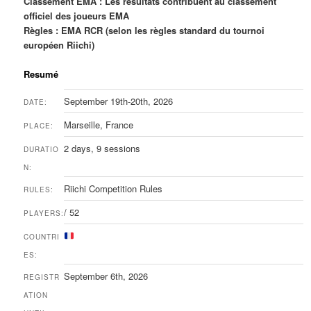
Classement EMA : Les résultats contribuent au classement
officiel des joueurs EMA
Règles : EMA RCR (selon les règles standard du tournoi
européen Riichi)
Resumé
September 19th-20th, 2026
DATE:
Marseille, France
PLACE:
2 days, 9 sessions
DURATIO
N:
Riichi Competition Rules
RULES:
/ 52
PLAYERS:
COUNTRI
ES:
September 6th, 2026
REGISTR
ATION