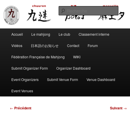
Aller
Club de mahjong marseillais
au
Reche
contenu
principal
Chuuren potos Marseille – Mahjong
Menu
convivial
Accueil
Le mahjong
Le club
Classement interne
principal
Vidéos
日本語のお知らせ
Contact
Forum
Fédération Française de Mahjong
WIKI
Submit Organizer Form
Organizer Dashboard
Event Organizers
Submit Venue Form
Venue Dashboard
Event Venues
Navigation
←
Précédent
Suivant
→
des
articles