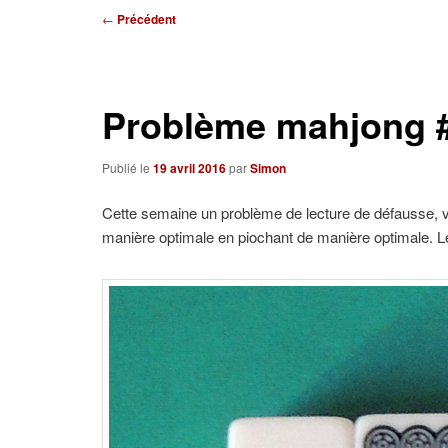
Navigation
←
Précédent
des
articles
Problème mahjong #2
Publié le
19 avril 2016
par
Simon
Cette semaine un problème de lecture de défausse, vo
manière optimale en piochant de manière optimale. L