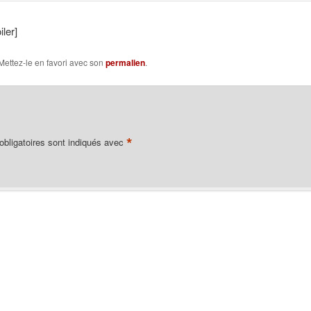
ler]
 Mettez-le en favori avec son
permalien
.
*
bligatoires sont indiqués avec