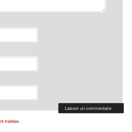
t traitées
.