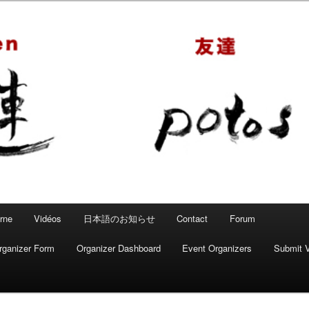
 – Mahjong convivial
rne
Vidéos
日本語のお知らせ
Contact
Forum
rganizer Form
Organizer Dashboard
Event Organizers
Submit 