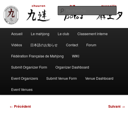
Aller
Club de mahjong marseillais
au
Reche
contenu
principal
Chuuren potos Marseille – Mahjong
Menu
convivial
Accueil
Le mahjong
Le club
Classement interne
principal
Vidéos
日本語のお知らせ
Contact
Forum
Fédération Française de Mahjong
WIKI
Submit Organizer Form
Organizer Dashboard
Event Organizers
Submit Venue Form
Venue Dashboard
Event Venues
Navigation
←
Précédent
Suivant
→
des
articles