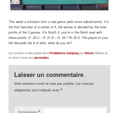
This week a situation from a real game (with minor adjustments). It’s
the first hanchan of a series of 5, the winner is decided by the total
points of the 5 games. It’s South 3, you’re in the North seat with
these points: E: 22.0 – S: 21.8 – O: 35.7 N: 20.5. The player to your
left discards the 9 of dots, what do you do?
Ce contenu a été publié dans
Problèmes mahjong
par
Simon
. Mettez-le
en favori avec son
permalien
.
Laisser un commentaire
Votre adresse e-mail ne sera pas publiée.
Les champs
*
obligatoires sont indiqués avec
*
Commentaire