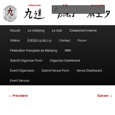
Aller
Club de mahjong marseillais
au
Reche
contenu
principal
Chuuren potos Marseille – Mahjong
Menu
convivial
Accueil
Le mahjong
Le club
Classement interne
principal
Vidéos
日本語のお知らせ
Contact
Forum
Fédération Française de Mahjong
WIKI
Submit Organizer Form
Organizer Dashboard
Event Organizers
Submit Venue Form
Venue Dashboard
Event Venues
Navigation
←
Précédent
Suivant
→
des
articles