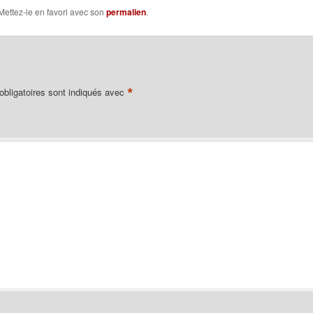
 Mettez-le en favori avec son
permalien
.
*
bligatoires sont indiqués avec