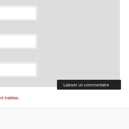
t traitées
.