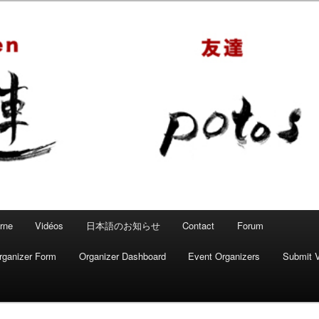
 – Mahjong convivial
rne
Vidéos
日本語のお知らせ
Contact
Forum
rganizer Form
Organizer Dashboard
Event Organizers
Submit 