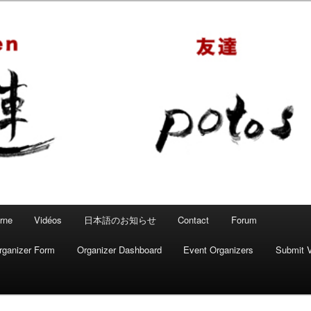
 – Mahjong convivial
rne
Vidéos
日本語のお知らせ
Contact
Forum
rganizer Form
Organizer Dashboard
Event Organizers
Submit 