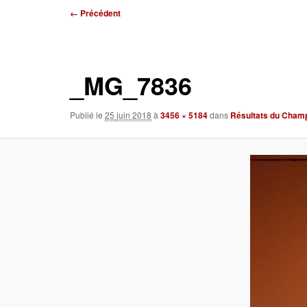
Navigation
← Précédent
des
images
_MG_7836
Publié le
25 juin 2018
à
3456 × 5184
dans
Résultats du Champ