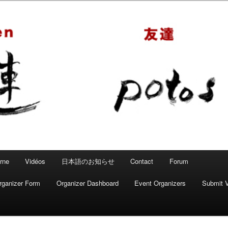
 – Mahjong convivial
rne
Vidéos
日本語のお知らせ
Contact
Forum
rganizer Form
Organizer Dashboard
Event Organizers
Submit 