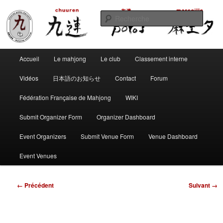
Aller
Club de mahjong marseillais
au
Reche
contenu
principal
Chuuren potos Marseille – Mahjong
Menu
convivial
Accueil
Le mahjong
Le club
Classement interne
principal
Vidéos
日本語のお知らせ
Contact
Forum
Fédération Française de Mahjong
WIKI
Submit Organizer Form
Organizer Dashboard
Event Organizers
Submit Venue Form
Venue Dashboard
Event Venues
Navigation
← Précédent
Suivant →
des
images