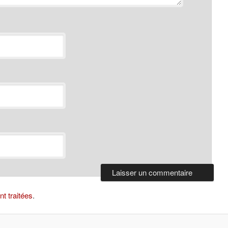
t traitées
.