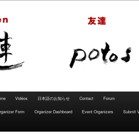
 – Mahjong convivial
rne
Vidéos
日本語のお知らせ
Contact
Forum
rganizer Form
Organizer Dashboard
Event Organizers
Submit 