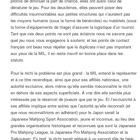
promis de diminuer la part de chance, elles ont aussi celui de
dénaturer le jeu. Pour les deuxièmes, elles peuvent poser des
difficultés insurmontables aux petites structures qui n’auraient pas
les moyens humains (sous la forme de bénévoles) ou matériels (sous
la forme d’équipements de triage) d’assurer la logistique d’un tournoi.
Tant que ces deux points ne sont pas éclaircis nous ne savons pas
quel jeu nous nous engageons à soutenir, et les points de contact
français ont beau nous répéter que le duplicata n’est pas important
aux yeux de la MIL, il en reste inscrit en bonne place dans les
statuts.
Pour le riichi le problème est plus grand : la MIL entend le représenter
et à ce titre revendique, ainsi que pour ses affiliés nationaux, une
autorité exclusive, alors même qu’elle semble méconnaître le riichi
en dehors de ses aspects superficiels. À vrai dire elle semble plus
intéressée par le réservoir de joueurs que par le jeu. Et l’exclusivité à
ses affiliés implique entre autres que l’autorité qu’elle reconnaît (et
que nous reconnaîtrions en adhérant) pour le Japon serait la
Japanese Mahjong Sport Association, jeune et inconnue, au lieu des
grandes organisations historiques et reconnues que sont la Japanese
Pro Mahjong League, la Japanese Pro Mahjong Association et la
Saikouisen. En bref, le riichi serait relégué à un second rôle de faire-