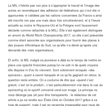
La MIL n’hésite pas non plus à s’approprier le travail et l’image des
autres en revendiquant des adhésion de fédérations qui n’ont été ni
approuvées ni validées par les nations concernées (la France a ainsi
été inscrite non pas une mais deux fois simultanément, et à l’heure
actuelle au moins le Royaume-Uni et la Pologne sont faussement
déclarés comme rattachés à la MIL). Elle s’est également distinguée
en amont du World Riichi Championship 2017, où elle s’est présentée
comme étant associée aux organisateurs pour fournir des places à
des joueurs d’Amérique du Sud, ce qu’elle n’a dénié qu’après une
demande des vrais organisateurs.
Et enfin, la MIL malgré sa jeunesse a déjà eu le temps de mettre en
place une opacité financière puisqu’on ne sait ni de quels moyens
elle dispose ni d’où ils viennent. Sont sobrement évoqués «des
sponsors», quant à savoir lesquels et ce qu’ils gagnent en retour, la
question reste entière. On a coutume de dire que «quand c’est
gratuit, c’est toi le produit», c’est particulièrement vrai dans le cas du
sponsoring où le sportif concerné vend son image. Le principe ne
nous dérange pas (et pour être transparents : le rédacteur de cet
article a pu se rendre aux États-Unis en Octobre 2017 grâce à ce
type de support), mais il est en revanche impensable pour nous de