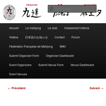
Aller
Club de mahjong marseillais
au
Reche
contenu
principal
Chuuren potos Marseille – Mahjong
Menu
convivial
Accueil
Le mahjong
Le club
Classement interne
principal
Vidéos
日本語のお知らせ
Contact
Forum
Fédération Française de Mahjong
WIKI
Submit Organizer Form
Organizer Dashboard
Event Organizers
Submit Venue Form
Venue Dashboard
Event Venues
Navigation
←
Précédent
Suivant
→
des
articles