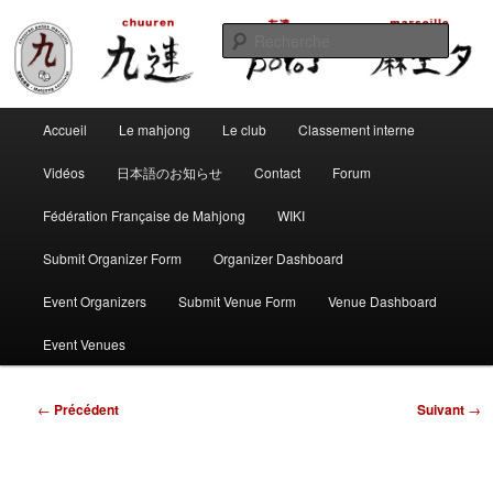
Aller
Club de mahjong marseillais
au
Reche
contenu
principal
Chuuren potos Marseille – Mahjong
Menu
convivial
Accueil
Le mahjong
Le club
Classement interne
principal
Vidéos
日本語のお知らせ
Contact
Forum
Fédération Française de Mahjong
WIKI
Submit Organizer Form
Organizer Dashboard
Event Organizers
Submit Venue Form
Venue Dashboard
Event Venues
Navigation
←
Précédent
Suivant
→
des
articles