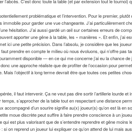
l’abcès. C’est donc toute la table (et par extension tout le tournoi) 
otentiellement problématique et l’intervention. Pour le premier, plutôt
as immobile pour garder une vue changeante. J’ai particulièrement cher
’une hésitation. J’ai aussi gardé un œil sur certaines erreurs de com
vent apporter une gêne à la table, les « manières ». Et enfin, j’ai e
t ici une petite précision. Dans l’absolu, je considère que les joueur
 faut prendre en compte le milieu où nous évoluons, qui n’offre pas ta
couramment disponible — en ce qui me concerne j’ai eu la chance de
onc une approche réaliste que de profiter de l’occasion pour permett
Mais l’objectif à long terme devrait être que toutes ces petites c
rée, il faut intervenir. Ça ne veut pas dire sortir l’artillerie lourde e
er temps, s’approcher de la table tout en respectant une distance perm
ux accompagné d’un sourire signifie au(x) joueur(s) qu’on est là en s
etite moue discrète peut suffire à faire prendre conscience à un joueur
ce qui est plus valorisant que de s’entendre reprendre et gêne moins le
: si on reprend un joueur lui expliquer ce qu’on attend de lui mais aus