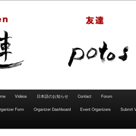
 – Mahjong convivial
rne
Vidéos
日本語のお知らせ
Contact
Forum
rganizer Form
Organizer Dashboard
Event Organizers
Submit 