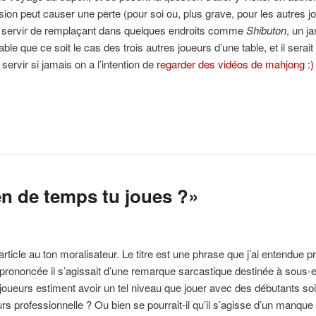
on peut causer une perte (pour soi ou, plus grave, pour les autres j
sse servir de remplaçant dans quelques endroits comme
Shibuton
, un j
able que ce soit le cas des trois autres joueurs d’une table, et il ser
ervir si jamais on a l’intention de
regarder des vidéos de mahjong :)
en de temps tu joues ?»
le au ton moralisateur. Le titre est une phrase que j’ai entendue pron
 prononcée il s’agissait d’une remarque sarcastique destinée à sous-e
urs estiment avoir un tel niveau que jouer avec des débutants soit un
rs professionnelle ? Ou bien se pourrait-il qu’il s’agisse d’un manq