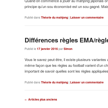
Quand on commence à jouer au mahjong japonais on se 
principe qu’un sou économisé est un sou gagné. Mais s
Publié dans
Théorie du mahjong
|
Laisser un commentaire
Différences règles EMA/règ
Publié le
17 janvier 2016
par
Simon
Vous le savez peut-être, il existe plusieurs variant
même façon que les règles au football varient d’un cha
important de savoir quelles sont les règles appliquées
Publié dans
Théorie du mahjong
|
Laisser un commentaire
Navigation
←
Articles plus anciens
des