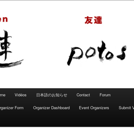
 – Mahjong convivial
rne
Vidéos
日本語のお知らせ
Contact
Forum
rganizer Form
Organizer Dashboard
Event Organizers
Submit 