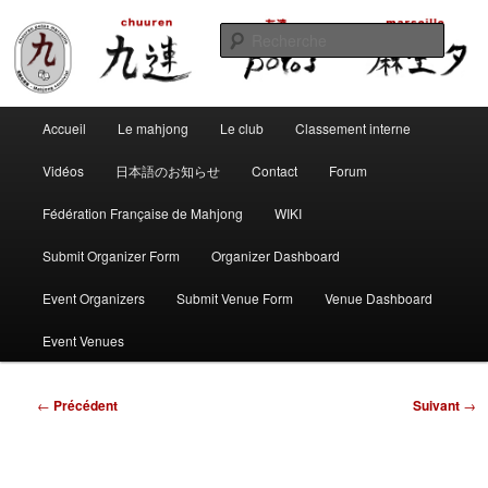
Aller
Club de mahjong marseillais
au
Reche
contenu
principal
Chuuren potos Marseille – Mahjong
Menu
convivial
Accueil
Le mahjong
Le club
Classement interne
principal
Vidéos
日本語のお知らせ
Contact
Forum
Fédération Française de Mahjong
WIKI
Submit Organizer Form
Organizer Dashboard
Event Organizers
Submit Venue Form
Venue Dashboard
Event Venues
Navigation
←
Précédent
Suivant
→
des
articles