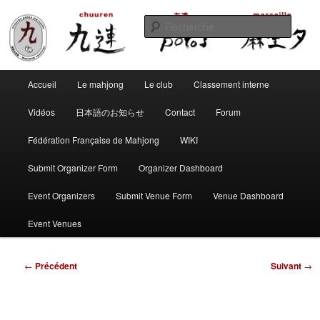
Aller
Club de mahjong marseillais
au
Reche
contenu
principal
Chuuren potos Marseille – Mahjong
Menu
convivial
Accueil
Le mahjong
Le club
Classement interne
principal
Vidéos
日本語のお知らせ
Contact
Forum
Fédération Française de Mahjong
WIKI
Submit Organizer Form
Organizer Dashboard
Event Organizers
Submit Venue Form
Venue Dashboard
Event Venues
Navigation
←
Précédent
Suivant
→
des
articles