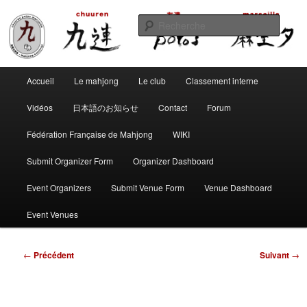
Aller
Club de mahjong marseillais
au
Reche
contenu
principal
Chuuren potos Marseille – Mahjong
Menu
convivial
Accueil
Le mahjong
Le club
Classement interne
principal
Vidéos
日本語のお知らせ
Contact
Forum
Fédération Française de Mahjong
WIKI
Submit Organizer Form
Organizer Dashboard
Event Organizers
Submit Venue Form
Venue Dashboard
Event Venues
Navigation
←
Précédent
Suivant
→
des
articles