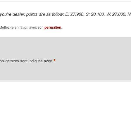
you’re dealer, points are as follow: E: 27,900, S: 20,100, W: 27,000,
 Mettez-le en favori avec son
permalien
.
*
bligatoires sont indiqués avec