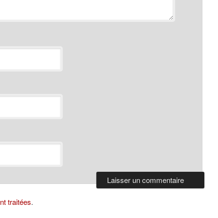
t traitées
.