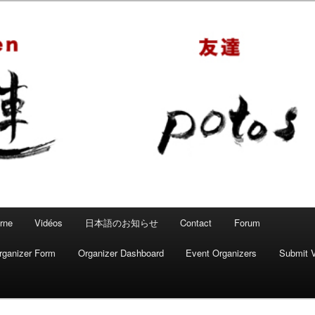
 – Mahjong convivial
rne
Vidéos
日本語のお知らせ
Contact
Forum
rganizer Form
Organizer Dashboard
Event Organizers
Submit 