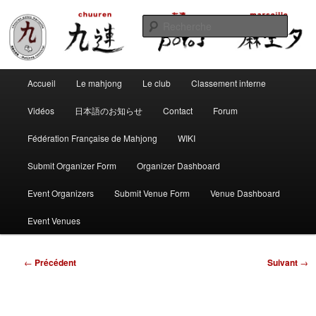
Aller
Club de mahjong marseillais
au
Reche
contenu
principal
Chuuren potos Marseille – Mahjong
Menu
convivial
Accueil
Le mahjong
Le club
Classement interne
principal
Vidéos
日本語のお知らせ
Contact
Forum
Fédération Française de Mahjong
WIKI
Submit Organizer Form
Organizer Dashboard
Event Organizers
Submit Venue Form
Venue Dashboard
Event Venues
Navigation
←
Précédent
Suivant
→
des
articles