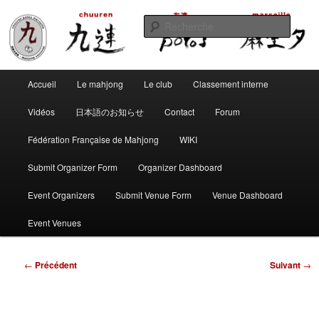
Aller
Club de mahjong marseillais
au
Reche
contenu
principal
Chuuren potos Marseille – Mahjong
Menu
convivial
Accueil
Le mahjong
Le club
Classement interne
principal
Vidéos
日本語のお知らせ
Contact
Forum
Fédération Française de Mahjong
WIKI
Submit Organizer Form
Organizer Dashboard
Event Organizers
Submit Venue Form
Venue Dashboard
Event Venues
Navigation
←
Précédent
Suivant
→
des
articles