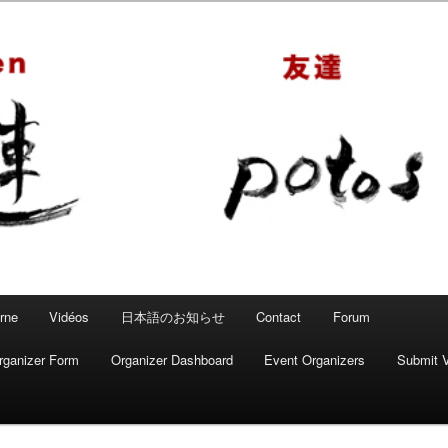
 – Mahjong convivial
rne
Vidéos
日本語のお知らせ
Contact
Forum
rganizer Form
Organizer Dashboard
Event Organizers
Submit 