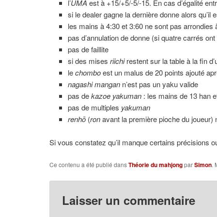
l’
UMA
est à +15/+5/-5/-15. En cas d’égalité ent
si le dealer gagne la dernière donne alors qu’il es
les mains à 4:30 et 3:60 ne sont pas arrondie
pas d’annulation de donne (si quatre carrés ont é
pas de faillite
si des mises
riichi
restent sur la table à la fin d
le
chombo
est un malus de 20 points ajouté aprè
nagashi mangan
n’est pas un yaku valide
pas de
kazoe yakuman
: les mains de 13 han e
pas de multiples
yakuman
renhō
(
ron
avant la première pioche du joueur) 
Si vous constatez qu’il manque certains précisions ou
Ce contenu a été publié dans
Théorie du mahjong
par
Simon
. 
Laisser un commentaire