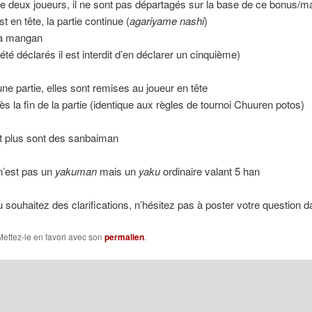
re deux joueurs, il ne sont pas départagés sur la base de ce bonus/ma
t en tête, la partie continue (
agariyame nashi
)
s à mangan
té déclarés il est interdit d’en déclarer un cinquième)
’une partie, elles sont remises au joueur en tête
s la fin de la partie (identique aux règles de tournoi Chuuren potos)
t plus sont des sanbaiman
n’est pas un
yakuman
mais un
yaku
ordinaire valant 5 han
 souhaitez des clarifications, n’hésitez pas à poster votre question 
Mettez-le en favori avec son
permalien
.