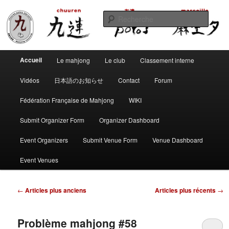
Aller
Aller
Club de mahjong marseillais
au
au
Reche
contenu
contenu
principal
secondaire
Chuuren potos Marseille – Mahjong
Menu
convivial
Accueil
Le mahjong
Le club
Classement interne
principal
Vidéos
日本語のお知らせ
Contact
Forum
Fédération Française de Mahjong
WIKI
Submit Organizer Form
Organizer Dashboard
Event Organizers
Submit Venue Form
Venue Dashboard
Event Venues
Navigation
←
Articles plus anciens
Articles plus récents
→
des
articles
Problème mahjong #58