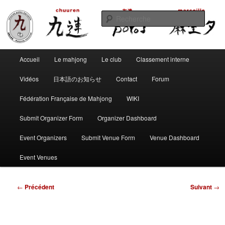
Aller
Club de mahjong marseillais
au
Reche
contenu
principal
Chuuren potos Marseille – Mahjong
Menu
convivial
Accueil
Le mahjong
Le club
Classement interne
principal
Vidéos
日本語のお知らせ
Contact
Forum
Fédération Française de Mahjong
WIKI
Submit Organizer Form
Organizer Dashboard
Event Organizers
Submit Venue Form
Venue Dashboard
Event Venues
Navigation
←
Précédent
Suivant
→
des
articles