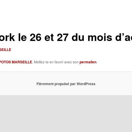
rk le 26 et 27 du mois d’a
SEILLE
 POTOS MARSEILLE
. Mettez-le en favori avec son
permalien
.
Fièrement propulsé par WordPress