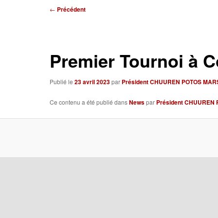
Navigation
←
Précédent
des
articles
Premier Tournoi à Co
Publié le
23 avril 2023
par
Président CHUUREN POTOS MAR
Ce contenu a été publié dans
News
par
Président CHUUREN