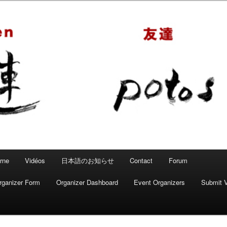
 – Mahjong convivial
rne
Vidéos
日本語のお知らせ
Contact
Forum
rganizer Form
Organizer Dashboard
Event Organizers
Submit 