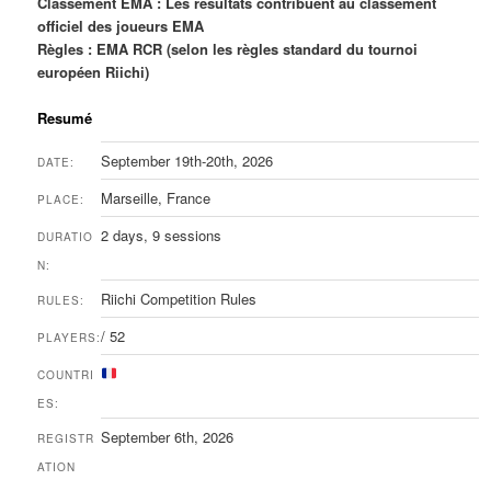
Classement EMA : Les résultats contribuent au classement
officiel des joueurs EMA
Règles : EMA RCR (selon les règles standard du tournoi
européen Riichi)
Resumé
September 19th-20th, 2026
DATE:
Marseille, France
PLACE:
2 days, 9 sessions
DURATIO
N:
Riichi Competition Rules
RULES:
/ 52
PLAYERS:
COUNTRI
ES:
September 6th, 2026
REGISTR
ATION