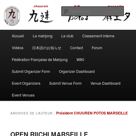
Aller
Aller
Club de mahjong marseillais
au
au
Reche
contenu
contenu
principal
secondaire
Chuuren potos Marseille – Mahjong
Menu
convivial
Accueil
Le mahjong
Le club
Classement interne
principal
Vidéos
日本語のお知らせ
Contact
Forum
Fédération Française de Mahjong
WIKI
Submit Organizer Form
Organizer Dashboard
Event Organizers
Submit Venue Form
Venue Dashboard
Event Venues
Président CHUUREN POTOS MARSEILLE
ARCHIVES DE L’AUTEUR :
OPEN RIICHI MARSEILLE