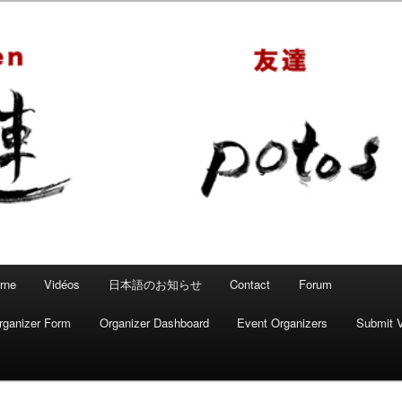
 – Mahjong convivial
rne
Vidéos
日本語のお知らせ
Contact
Forum
rganizer Form
Organizer Dashboard
Event Organizers
Submit 