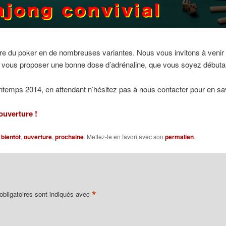
ère du poker en de nombreuses variantes. Nous vous invitons à venir 
ra vous proposer une bonne dose d’adrénaline, que vous soyez débuta
intemps 2014, en attendant n’hésitez pas à nous contacter pour en sav
ouverture !
c
bientôt
,
ouverture
,
prochaine
. Mettez-le en favori avec son
permalien
.
*
bligatoires sont indiqués avec