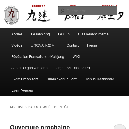
Aller
Aller
Club de mahjong marseillais
au
au
Reche
contenu
contenu
principal
secondaire
Chuuren potos Marseille – Mahjong
Menu
convivial
Accueil
Le mahjong
Le club
Classement interne
principal
Vidéos
日本語のお知らせ
Contact
Forum
Fédération Française de Mahjong
WIKI
Submit Organizer Form
Organizer Dashboard
Event Organizers
Submit Venue Form
Venue Dashboard
Event Venues
ARCHIVES PAR MOT-CLÉ :
BIENTÔT
Ouverture prochaine