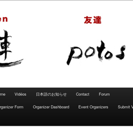
 – Mahjong convivial
rne
Vidéos
日本語のお知らせ
Contact
Forum
rganizer Form
Organizer Dashboard
Event Organizers
Submit 